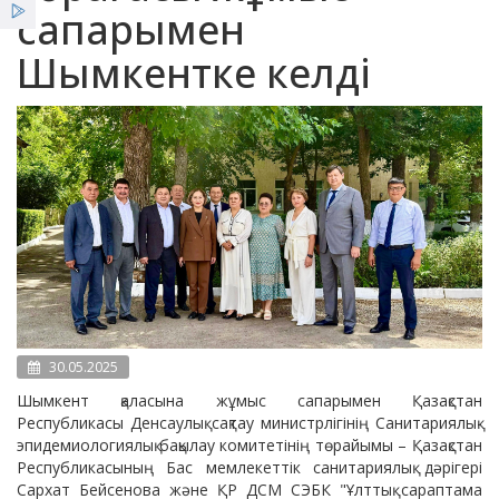
сапарымен
Қызметтер
Шымкентке келді
Жеңілдіктер
Жаңалықтар
30.05.2025
Шымкент қаласына жұмыс сапарымен Қазақстан
Республикасы Денсаулық сақтау министрлігінің Санитариялық-
эпидемиологиялық бақылау комитетінің төрайымы – Қазақстан
Республикасының Бас мемлекеттік санитариялық дәрігері
Сархат Бейсенова және ҚР ДСМ СЭБК "Ұлттық сараптама