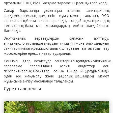
орталығы" ШЖҚ РМК Басқарма төрағасы Ерлан Қиясов келді.
Сапар барысында делегация қаланың санитариялық-
эпидемиологиялық қызметінің жұмысымен танысып, ҰСО
зертханалық бөлімшелерін аралады, сондай-ақ материалдық-
техникалық база мен мамандардың еңбек жағдайларын
бағалады.
Зертханалық зерттеулердің сапасын арттыру,
эпидемиологиялық қадағалаудың тиімділігі және өңір халқының
санитариялық-эпидемиологиялық әл-ауқатын қамтамасыз ету
мәселелеріне ерекше назар аударылды.
Сонымен қатар, кездесуде санитариялық-эпидемиологиялық
сараптама саласындағы өзекті міндеттер мен
перспективалық бағыттар, соның ішінде инфрақұрылымды
одан әрі жаңғырту және цифрлық шешімдерді қызмет
жұмысына енгізу мәселелері талқыланды.
Сурет галереясы