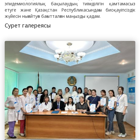
эпидемиологиялық бақылаудың тиімділігін қамтамасыз
етуге және Қазақстан Республикасындағы биоқауіпсіздік
жүйесін нығайтуға бағытталған маңызды қадам.
Сурет галереясы