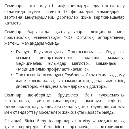
Семинарға аса қауіпті инфекцияларды диагностикалау
саласында жұмыс істейтін 13 филиалдың мамандары –
зертхана меңгерушілері, дәрігерлер және зертханашылар
қатысты.
Семинар барысында қатысушыларға лекциялар мен
практикалық ұсыныстарды ҰСО Орталық аппаратының
жетекші мамандары ұсынды:
Гүлнұр Бауыржанқызы Тоқтасынова – Өндірістік
қызмет департаментінің сарапшы маманы,
медициналық ғылымдар магистрі, мамандығы –
«Медициналық-профилактикалық іс»;
Тоқтасын Кенжеканұлы Ерубаев – Стратегиялық даму
және халықаралық ынтымақтастық департаментінің
директоры, медицина ғылымдарының докторы.
Семинар шеңберінде бруцеллез бен туляремияны
зертханалық диагностикалаудың заманауи әдістері,
биологиялық қауіпсіздік, зертханалық зерттеулердің сапасы
мен стандарттау мәселелері жан-жақты қарастырылды.
Осындай білім беру іс-шараларын өткізу – медициналық
қызметкерлердің біліктілігін арттыруға, санитариялық-