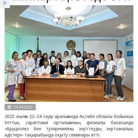
Қызметтер
Жеңілдіктер
Жаңалықтар
24.04.2025
2025 жылғы 22–24 сәуір аралығында Ақтөбе облысы бойынша
Ұлттық сараптама орталығының филиалы базасында
«Бруцеллез бен туляремияны зерттеудің зертханалық
әдістері» тақырыбында оқыту семинары өтті.